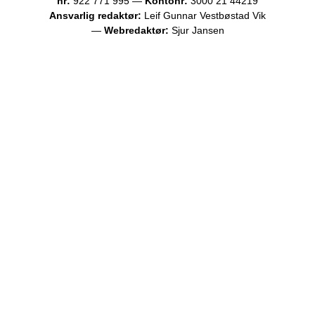
nr:
922 771 995 —
Kontonr:
3000 21 44219
Ansvarlig redaktør:
Leif Gunnar Vestbøstad Vik
—
Webredaktør:
Sjur Jansen